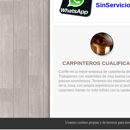
SinServici
CARPINTEROS CUALIFIC
Confíe en la mejor empresa de carpintería de
Trabajamos con materiales de muy buena cal
precios económicos. Tenemos los mejores eb
de la zona, con amplia experiencia en el sect
carpintero barato no esta reñido con la calida
Usamos cookies propias y de terceros para mos