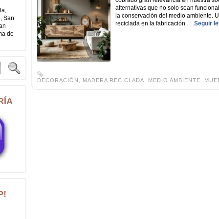
cobrado gran relevancia en nuestra s
alternativas que no solo sean funciona
la,
la conservación del medio ambiente. U
o, San
reciclada en la fabricación
. . .
Seguir l
San
ama de
DECORACIÓN
,
MADERA RECICLADA
,
MEDIO AMBIENTE
,
MUE
RÍA
P!