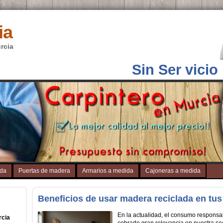
ia
rcia
Sin Ser vicio
ida
Puertas de madera
Armarios a medida
Cajoneras a medida
Beneficios de usar madera reciclada en tu
En la actualidad, el consumo responsa
rcia