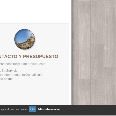
NTACTO Y PRESUPUESTO
con nosotros y pide presupuesto:
: SinServicio
carpinteroenmurcia@gmail.com
io online
epta el uso de cookies.
OK
Más información