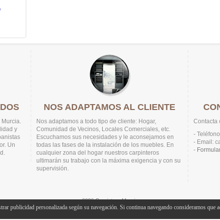
o
ADOS
NOS ADAPTAMOS AL CLIENTE
CO
 Murcia.
Nos adaptamos a todo tipo de cliente: Hogar,
Contacta 
idad y
Comunidad de Vecinos, Locales Comerciales, etc.
- Teléfono
anistas
Escuchamos sus necesidades y le aconsejamos en
- Email: 
or. Un
todas las fases de la instalación de los muebles. En
-
Formular
d.
cualquier zona del hogar nuestros carpinteros
ultimarán su trabajo con la máxima exigencia y con su
supervisión.
2026
Carpintero Murcia
trar publicidad personalizada según su navegación. Si continua navegando consideramos que ac
Aviso Legal
& Diseñado por
Magica Estudios