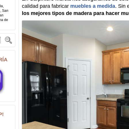
calidad para fabricar
muebles a medida
. Sin
la,
o, San
los mejores tipos de madera para hacer m
San
ama de
RÍA
P!