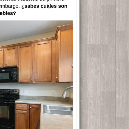
 embargo,
¿sabes cuáles son
uebles?